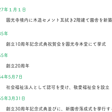
27年１月１日
圓光寺境内に木造セメント瓦拭き2階建て園舎を新
35年
創立10周年記念式典祝賀会を圓光寺本堂にて挙式
45年
創立20周年
54年5月7日
社会福祉法人として認可を受け、敬愛福祉会を設立（
55年3月31日
創立30周年記念式典並びに、新園舎落成式を挙行す