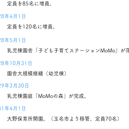
定員を85名に増員。
28年4月1日
定員を120名に増員。
28年5月1日
乳児棟園舎「子ども子育てステーションMoMo」が
8年10月31日
園舎大規模修繕（幼児棟）
29年3月30日
乳児棟園庭「MoMoの森」が完成。
31年4月1日
大野保育所開園。（玉名市より移管、定員70名）