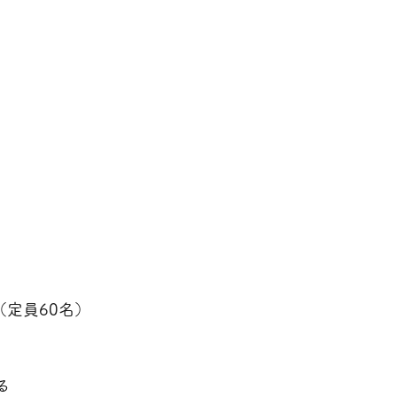
築
定員60名）
る